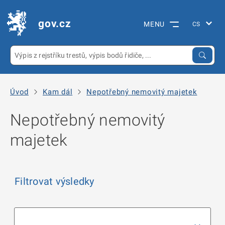
gov.cz
MENU
Úvod
Kam dál
Nepotřebný nemovitý majetek
Nepotřebný nemovitý
majetek
Filtrovat výsledky