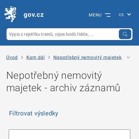
gov.cz
MENU
Úvod
Kam dál
Nepotřebný nemovitý majetek
Arc
Nepotřebný nemovitý
majetek - archiv záznamů
Filtrovat výsledky