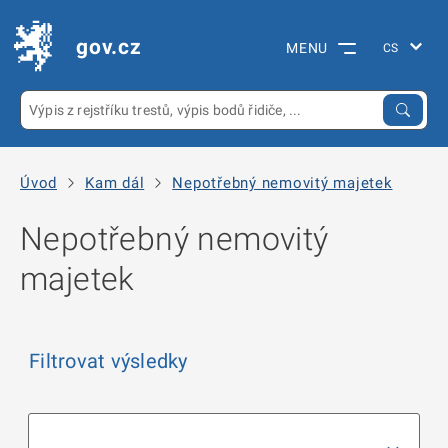
gov.cz
MENU
Úvod
Kam dál
Nepotřebný nemovitý majetek
Nepotřebný nemovitý
majetek
Filtrovat výsledky