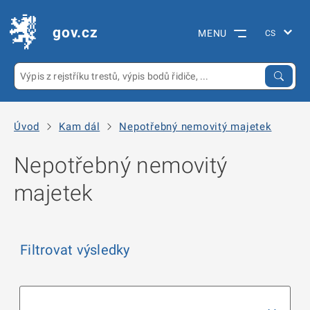
gov.cz
MENU
Úvod
Kam dál
Nepotřebný nemovitý majetek
Nepotřebný nemovitý
majetek
Filtrovat výsledky