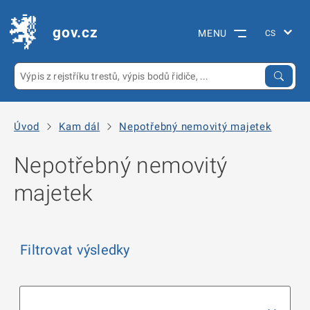
gov.cz
MENU
Úvod
Kam dál
Nepotřebný nemovitý majetek
Nepotřebný nemovitý
majetek
Filtrovat výsledky