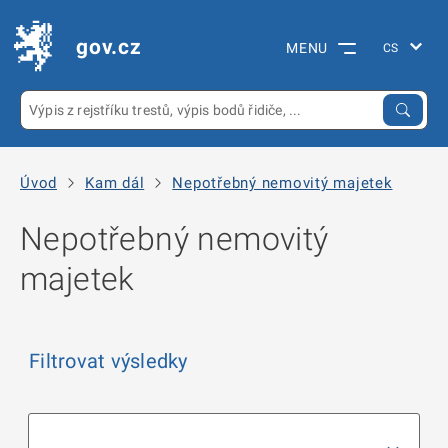
gov.cz
MENU
Úvod
Kam dál
Nepotřebný nemovitý majetek
Nepotřebný nemovitý
majetek
Filtrovat výsledky