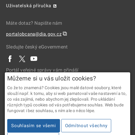
Uživatelská příručka
Máte dotaz? Napište nám
⧉
portalobcana@dia.gov.cz
Sledujte český eGovernment
Portál veřejné správy vám přináší
Můžeme si u vás uložit cookies?
Co že to znamená? Cookies jsou malé datové soubory, které
slouží např. k tomu, aby si web pamatoval vaše nastavení a to,
co vás zajímá, nebo abychom jej zlepšovali. Pro ukládání
různých typů cookies od vás potřebujeme souhlas. Web bude
fungovat i bez souhlasu, s ním ale o něco lépe.
2026 © Digitální a informační agentura • Informace jsou poskytovány
Souhlasím se všemi
Odmítnout všechny
v souladu se zákonem č. 106/1999 Sb., o svobodném přístupu
k informacím.