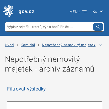
gov.cz
MENU
Úvod
Kam dál
Nepotřebný nemovitý majetek
Arc
Nepotřebný nemovitý
majetek - archiv záznamů
Filtrovat výsledky