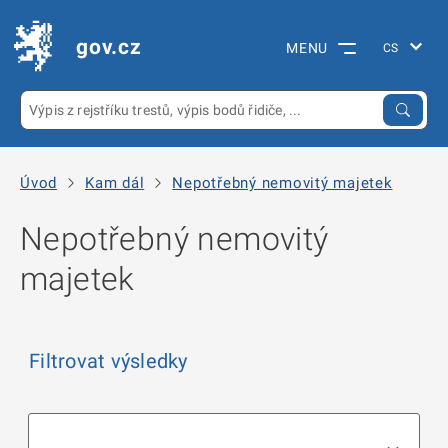
gov.cz
MENU
Úvod
Kam dál
Nepotřebný nemovitý majetek
Nepotřebný nemovitý
majetek
Filtrovat výsledky