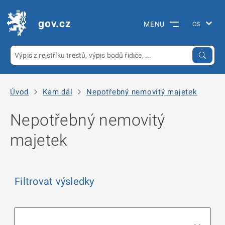
gov.cz
MENU
Úvod
Kam dál
Nepotřebný nemovitý majetek
Nepotřebný nemovitý
majetek
Filtrovat výsledky