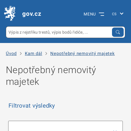
gov.cz
MENU
Úvod
Kam dál
Nepotřebný nemovitý majetek
Nepotřebný nemovitý
majetek
Filtrovat výsledky