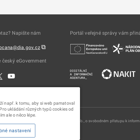
otaz? Napište nám
Portál veřejné správy vám přin
⧉
obcana@dia.gov.cz
e český eGovernment
ží např. k tomu, aby si web pamatoval
 Pro ukládání různých typů cookies od
m ale o něco lépe.
oskytovány v souladu se zákonem č. 106/1999 Sb., o svobodném přístupu k infor
bné nastavení