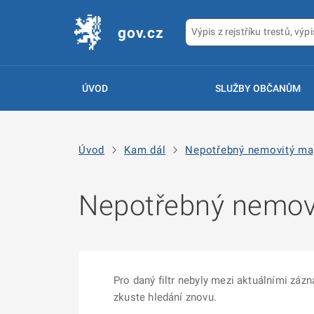
gov.cz
ÚVOD
SLUŽBY OBČANŮM
Úvod
Kam dál
Nepotřebný nemovitý ma
Nepotřebný nemov
Pro daný filtr nebyly mezi aktuálními zá
zkuste hledání znovu.