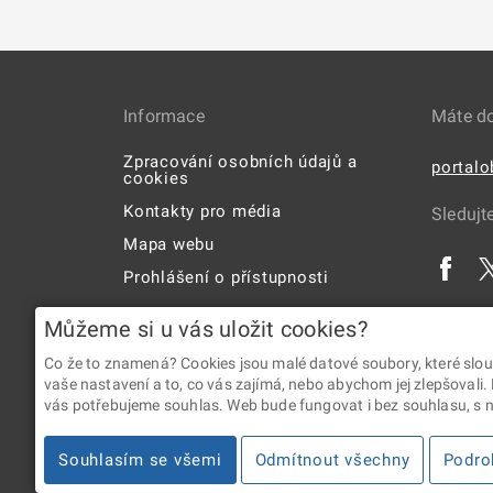
Informace
Máte d
Zpracování osobních údajů a
portal
cookies
Kontakty pro média
Sledujt
Mapa webu
Prohlášení o přístupnosti
Uživatelská příručka
Můžeme si u vás uložit cookies?
Co že to znamená? Cookies jsou malé datové soubory, které slou
vaše nastavení a to, co vás zajímá, nebo abychom jej zlepšovali.
vás potřebujeme souhlas. Web bude fungovat i bez souhlasu, s ní
2026 © Digitální a informační agentura • Informace jsou p
Souhlasím se všemi
Odmítnout všechny
Podro