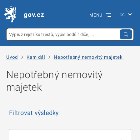
gov.cz
MENU
Úvod
Kam dál
Nepotřebný nemovitý majetek
Nepotřebný nemovitý
majetek
Filtrovat výsledky