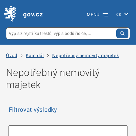
gov.cz
MENU
Úvod
Kam dál
Nepotřebný nemovitý majetek
Nepotřebný nemovitý
majetek
Filtrovat výsledky