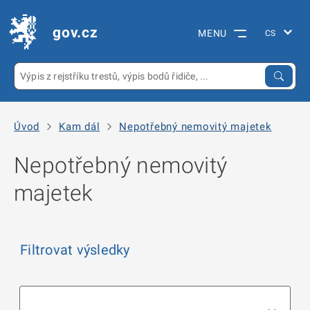
gov.cz
MENU
Úvod
Kam dál
Nepotřebný nemovitý majetek
Nepotřebný nemovitý
majetek
Filtrovat výsledky