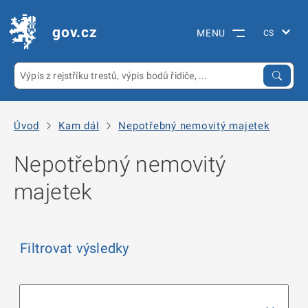
gov.cz
MENU
Úvod
Kam dál
Nepotřebný nemovitý majetek
Nepotřebný nemovitý
majetek
Filtrovat výsledky