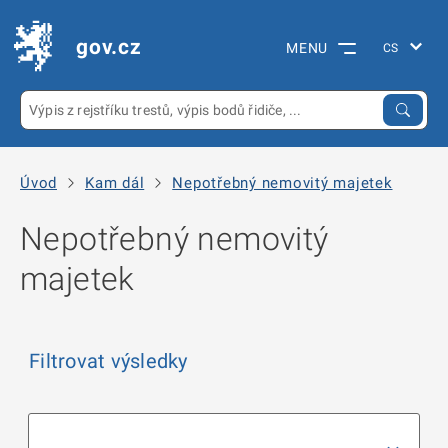
gov.cz
MENU
Úvod
Kam dál
Nepotřebný nemovitý majetek
Nepotřebný nemovitý
majetek
Filtrovat výsledky