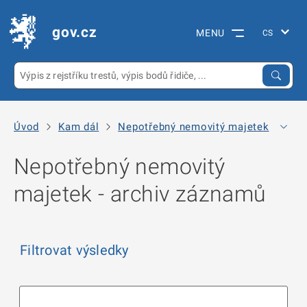
gov.cz
MENU
Úvod
Kam dál
Nepotřebný nemovitý majetek
Arc
Nepotřebný nemovitý
majetek - archiv záznamů
Filtrovat výsledky