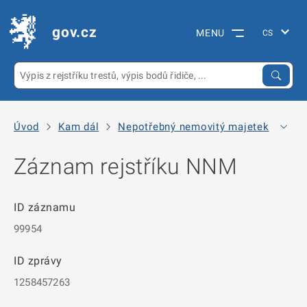
gov.cz
MENU
Úvod
Kam dál
Nepotřebný nemovitý majetek
Arc
Záznam rejstříku NNM
ID záznamu
99954
ID zprávy
1258457263