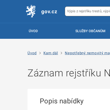
gov.cz
ÚVOD
SLUŽBY OBČANŮM
Úvod
Kam dál
Nepotřebný nemovitý ma
Záznam rejstříku
Popis nabídky