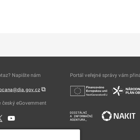
otaz? Napište nám
Portál veřejné správy vám přin
⧉
obcana@dia.gov.cz
e český eGovernment