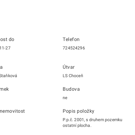
nost do
Telefon
11-27
724524296
a
Útvar
Staňková
LS Choceň
emek
Budova
ne
 nemovitost
Popis položky
P.p.č. 2001, s druhem pozemku
ostatní plocha.