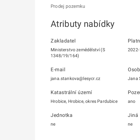
Prodej pozemku
Atributy nabídky
Zakladatel
Plat
Ministerstvo zemědělství (S
2022-
1348/19/164)
E-mail
Osob
jana.stankova@lesycr.cz
Jana 
Katastrální území
Poz
Hrobice, Hrobice, okres Pardubice
ano
Jednotka
Jiná
ne
ne