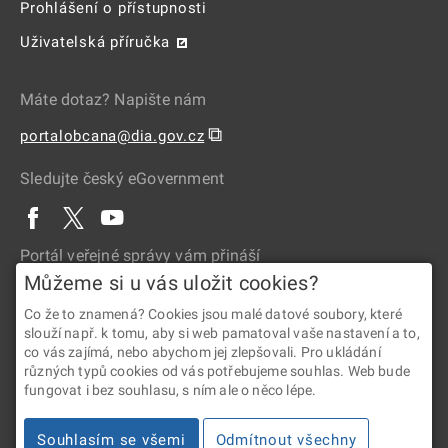
Prohlášení o přístupnosti
Uživatelská příručka
Máte dotaz? Napište nám
⧉
portalobcana@dia.gov.cz
Sledujte český eGovernment
Portál veřejné správy vám přináší
Můžeme si u vás uložit cookies?
Co že to znamená? Cookies jsou malé datové soubory, které
slouží např. k tomu, aby si web pamatoval vaše nastavení a to,
co vás zajímá, nebo abychom jej zlepšovali. Pro ukládání
různých typů cookies od vás potřebujeme souhlas. Web bude
fungovat i bez souhlasu, s ním ale o něco lépe.
2026 © Digitální a informační agentura • Informace jsou poskytovány
Souhlasím se všemi
Odmítnout všechny
v souladu se zákonem č. 106/1999 Sb., o svobodném přístupu