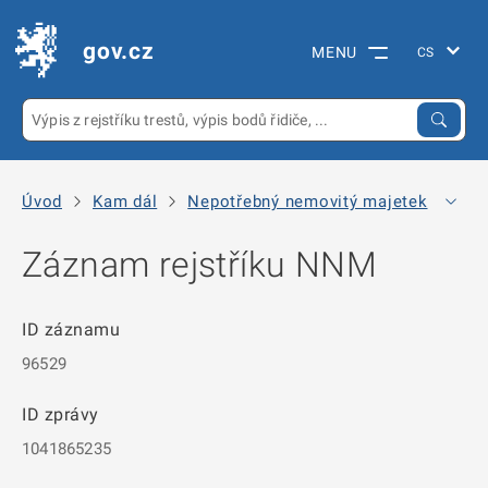
gov.cz
MENU
Úvod
Kam dál
Nepotřebný nemovitý majetek
Arc
Záznam rejstříku NNM
ID záznamu
96529
ID zprávy
1041865235