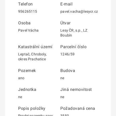
Telefon
E-mail
956265115
pavel.vacha@lesycr.cz
Osoba
Útvar
Pavel Vácha
Lesy ČR, s.p., LZ
Boubín
Katastrální území
Parcelní číslo
Leptač, Chroboly,
1246/59
okres Prachatice
Pozemek
Budova
ano
ne
Jednotka
Jiná nemovitost
ne
ne
Popis položky
Požadovaná cena
Prodej pozemku parc.
3550