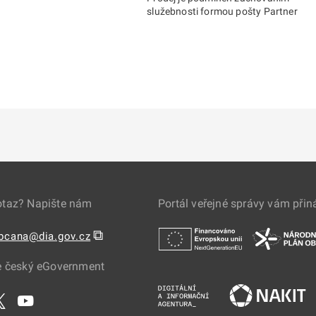
služebnosti formou pošty Partner
otaz? Napište nám
Portál veřejné správy vám přin
⧉
obcana@dia.gov.cz
e český eGovernment