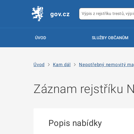
gov.cz
ÚVOD
SLUŽBY OBČANŮM
Úvod
Kam dál
Nepotřebný nemovitý ma
Záznam rejstříku
Popis nabídky