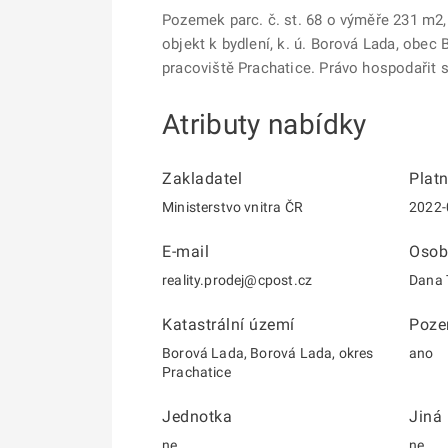
Pozemek parc. č. st. 68 o výměře 231 m2, z
objekt k bydlení, k. ú. Borová Lada, obec 
pracoviště Prachatice. Právo hospodařit 
Atributy nabídky
Zakladatel
Plat
Ministerstvo vnitra ČR
2022-
E-mail
Osob
reality.prodej@cpost.cz
Dana 
Katastrální území
Poz
Borová Lada, Borová Lada, okres
ano
Prachatice
Jednotka
Jiná
ne
ne