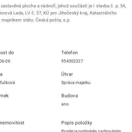
astavěná plocha a nádvoří, jehož součástí je i stavba č. p. 54,
Borová Lada, LV č. 37, KÚ pro Jihočeský kraj, Katastrálního
s majetkem státu: Česká pošta, s.p.
nost do
Telefon
06-06
954302327
a
Útvar
Tučková
Správa majetku
emek
Budova
ano
 nemovitost
Popis položky
Prodej je podmíněn zachováním