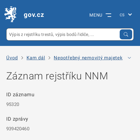
gov.cz
MENU
Úvod
Kam dál
Nepotřebný nemovitý majetek
Arc
Záznam rejstříku NNM
ID záznamu
95320
ID zprávy
939420460