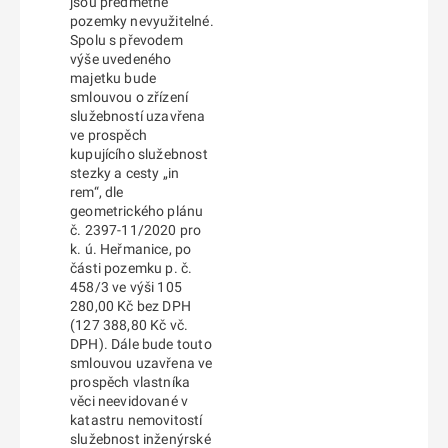
jsou předmětné
pozemky nevyužitelné.
Spolu s převodem
výše uvedeného
majetku bude
smlouvou o zřízení
služebností uzavřena
ve prospěch
kupujícího služebnost
stezky a cesty „in
rem“, dle
geometrického plánu
č. 2397-11/2020 pro
k. ú. Heřmanice, po
části pozemku p. č.
458/3 ve výši 105
280,00 Kč bez DPH
(127 388,80 Kč vč.
DPH). Dále bude touto
smlouvou uzavřena ve
prospěch vlastníka
věci neevidované v
katastru nemovitostí
služebnost inženýrské