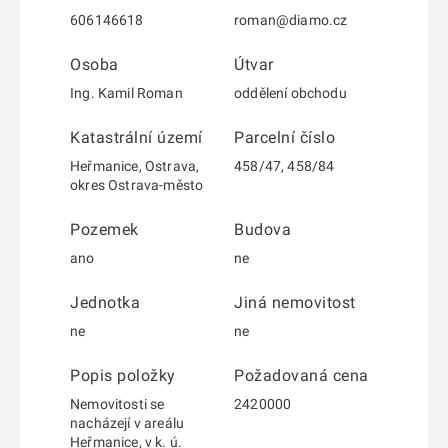
606146618
roman@diamo.cz
Osoba
Útvar
Ing. Kamil Roman
oddělení obchodu
Katastrální území
Parcelní číslo
Heřmanice, Ostrava,
458/47, 458/84
okres Ostrava-město
Pozemek
Budova
ano
ne
Jednotka
Jiná nemovitost
ne
ne
Popis položky
Požadovaná cena
Nemovitosti se
2420000
nacházejí v areálu
Heřmanice, v k. ú.