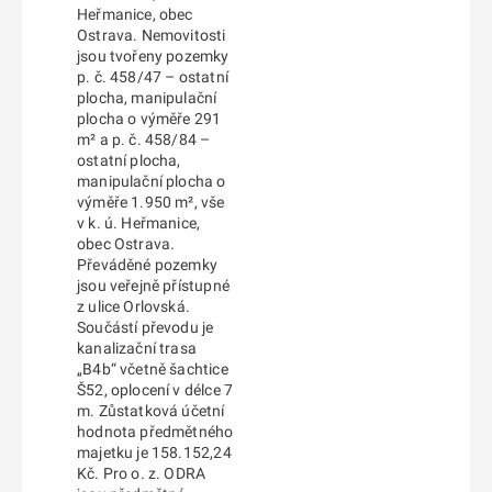
Heřmanice, obec
Ostrava. Nemovitosti
jsou tvořeny pozemky
p. č. 458/47 – ostatní
plocha, manipulační
plocha o výměře 291
m² a p. č. 458/84 –
ostatní plocha,
manipulační plocha o
výměře 1.950 m², vše
v k. ú. Heřmanice,
obec Ostrava.
Převáděné pozemky
jsou veřejně přístupné
z ulice Orlovská.
Součástí převodu je
kanalizační trasa
„B4b“ včetně šachtice
Š52, oplocení v délce 7
m. Zůstatková účetní
hodnota předmětného
majetku je 158.152,24
Kč. Pro o. z. ODRA