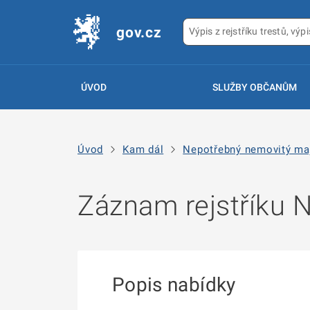
gov.cz
ÚVOD
SLUŽBY OBČANŮM
Úvod
Kam dál
Nepotřebný nemovitý ma
Záznam rejstříku
Popis nabídky