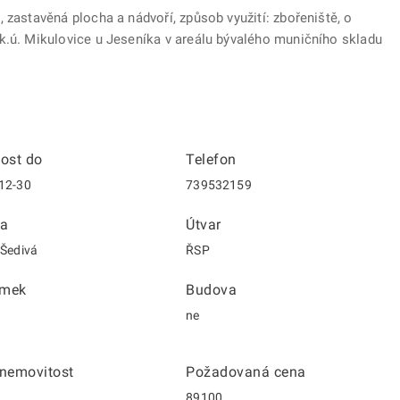
 zastavěná plocha a nádvoří, způsob využití: zbořeniště, o
k.ú. Mikulovice u Jeseníka v areálu bývalého muničního skladu
nost do
Telefon
12-30
739532159
a
Útvar
 Šedivá
ŘSP
emek
Budova
ne
 nemovitost
Požadovaná cena
89100