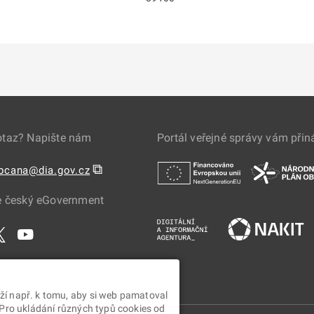
otaz? Napište nám
Portál veřejné správy vám přin
⧉
obcana@dia.gov.cz
e český eGovernment
ží např. k tomu, aby si web pamatoval
 Pro ukládání různých typů cookies od