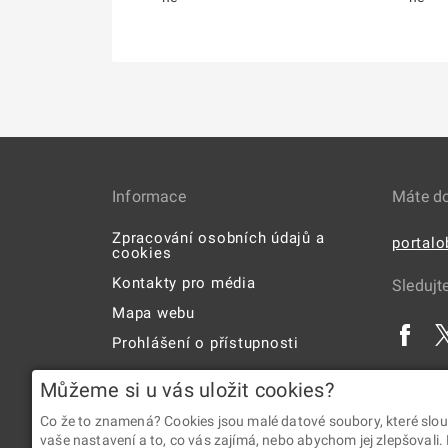
Informace
Máte d
Zpracování osobních údajů a
portal
cookies
Kontakty pro média
Sledujt
Mapa webu
Prohlášení o přístupnosti
Uživatelská příručka
Můžeme si u vás uložit cookies?
Co že to znamená? Cookies jsou malé datové soubory, které slou
vaše nastavení a to, co vás zajímá, nebo abychom jej zlepšovali.