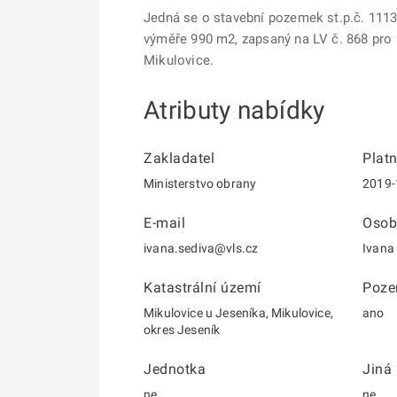
Jedná se o stavební pozemek st.p.č. 1113,
výměře 990 m2, zapsaný na LV č. 868 pro 
Mikulovice.
Atributy nabídky
Zakladatel
Plat
Ministerstvo obrany
2019-
E-mail
Osob
ivana.sediva@vls.cz
Ivana
Katastrální území
Poz
Mikulovice u Jeseníka, Mikulovice,
ano
okres Jeseník
Jednotka
Jiná
ne
ne