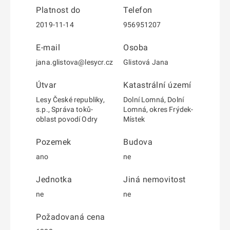
Platnost do
Telefon
2019-11-14
956951207
E-mail
Osoba
jana.glistova@lesycr.cz
Glistová Jana
Útvar
Katastrální území
Lesy České republiky,
Dolní Lomná, Dolní
s.p., Správa toků-
Lomná, okres Frýdek-
oblast povodí Odry
Místek
Pozemek
Budova
ano
ne
Jednotka
Jiná nemovitost
ne
ne
Požadovaná cena