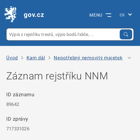
gov.cz
MENU
Úvod
Kam dál
Nepotřebný nemovitý majetek
Arc
Záznam rejstříku NNM
ID záznamu
89642
ID zprávy
717331026