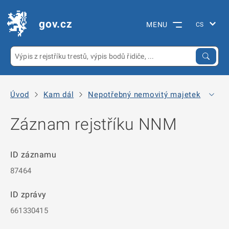
gov.cz
MENU
Úvod
Kam dál
Nepotřebný nemovitý majetek
Arc
Záznam rejstříku NNM
ID záznamu
87464
ID zprávy
661330415