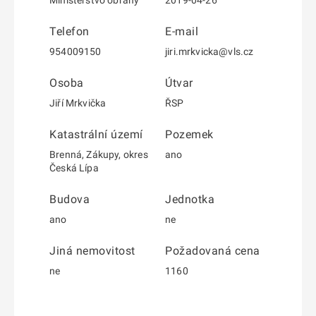
Ministerstvo obrany
2019-04-26
Telefon
E-mail
954009150
jiri.mrkvicka@vls.cz
Osoba
Útvar
Jiří Mrkvička
ŘSP
Katastrální území
Pozemek
Brenná, Zákupy, okres
ano
Česká Lípa
Budova
Jednotka
ano
ne
Jiná nemovitost
Požadovaná cena
ne
1160