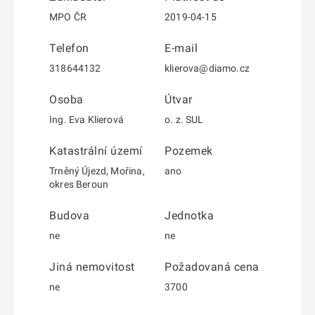
MPO ČR
2019-04-15
Telefon
E-mail
318644132
klierova@diamo.cz
Osoba
Útvar
Ing. Eva Klierová
o. z. SUL
Katastrální území
Pozemek
Trněný Újezd, Mořina,
ano
okres Beroun
Budova
Jednotka
ne
ne
Jiná nemovitost
Požadovaná cena
ne
3700