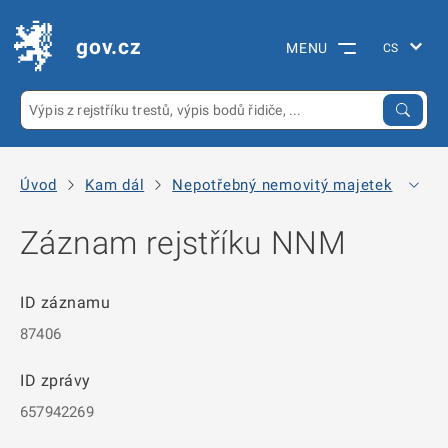
gov.cz
MENU
Úvod
Kam dál
Nepotřebný nemovitý majetek
Arc
Záznam rejstříku NNM
ID záznamu
87406
ID zprávy
657942269