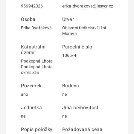
956942326
erika.dvorakova@lesycr.cz
Osoba
Útvar
Erika Dvořáková
Oblastní ředitelství jižní
Morava
Katastrální
Parcelní číslo
území
1065/4
Podkopná Lhota,
Podkopná Lhota,
okres Zlín
Pozemek
Budova
ano
ne
Jednotka
Jiná nemovitost
ne
ne
Popis položky
Požadovaná cena