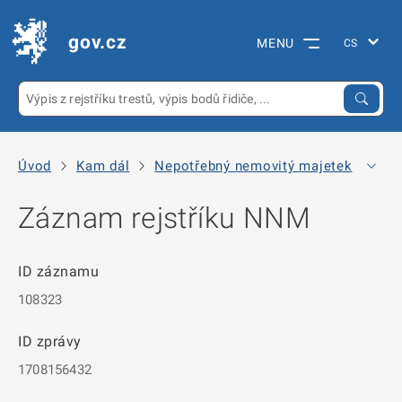
gov.cz
MENU
Úvod
Kam dál
Nepotřebný nemovitý majetek
Arc
Záznam rejstříku NNM
ID záznamu
108323
ID zprávy
1708156432