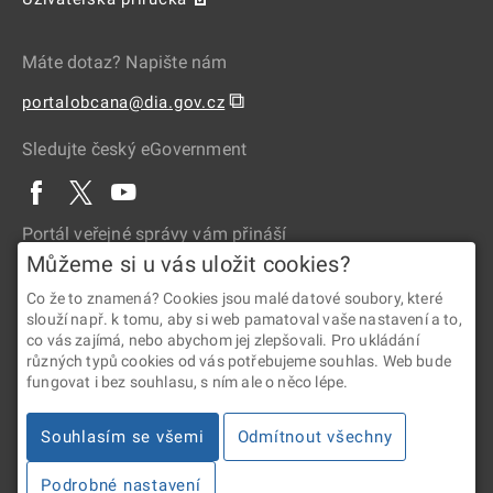
Máte dotaz? Napište nám
⧉
portalobcana@dia.gov.cz
Sledujte český eGovernment
Portál veřejné správy vám přináší
Můžeme si u vás uložit cookies?
Co že to znamená? Cookies jsou malé datové soubory, které
slouží např. k tomu, aby si web pamatoval vaše nastavení a to,
co vás zajímá, nebo abychom jej zlepšovali. Pro ukládání
různých typů cookies od vás potřebujeme souhlas. Web bude
fungovat i bez souhlasu, s ním ale o něco lépe.
2026 © Digitální a informační agentura • Informace jsou poskytovány
Souhlasím se všemi
Odmítnout všechny
v souladu se zákonem č. 106/1999 Sb., o svobodném přístupu
k informacím.
Podrobné nastavení