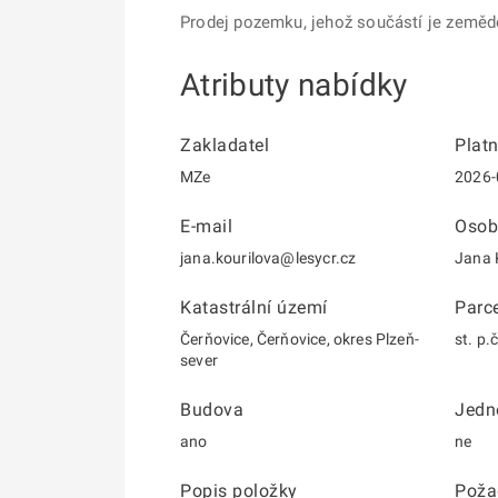
Prodej pozemku, jehož součástí je zemědě
Atributy nabídky
Zakladatel
Plat
MZe
2026-
E-mail
Osob
jana.kourilova@lesycr.cz
Jana 
Katastrální území
Parce
Čerňovice, Čerňovice, okres Plzeň-
st. p.
sever
Budova
Jedn
ano
ne
Popis položky
Poža