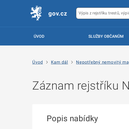
gov.cz
ÚVOD
SLUŽBY OBČANŮM
Úvod
Kam dál
Nepotřebný nemovitý ma
Záznam rejstříku
Popis nabídky