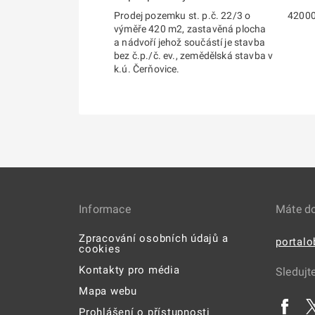
Prodej pozemku st. p.č. 22/3 o
4200
výměře 420 m2, zastavěná plocha
a nádvoří jehož součástí je stavba
bez č.p./č. ev., zemědělská stavba v
k.ú. Čerňovice.
Informace
Máte d
Zpracování osobních údajů a
portal
cookies
Kontakty pro média
Sledujt
Mapa webu
Prohlášení o přístupnosti