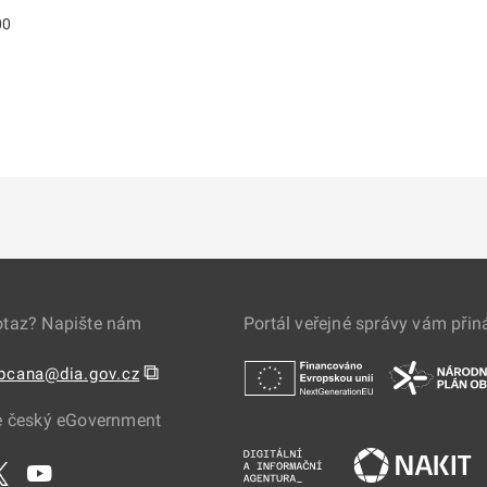
00
otaz? Napište nám
Portál veřejné správy vám přin
⧉
obcana@dia.gov.cz
e český eGovernment