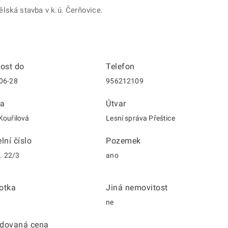
lská stavba v k.ú. Čerňovice.
nost do
Telefon
06-28
956212109
a
Útvar
Kouřilová
Lesní správa Přeštice
lní číslo
Pozemek
č. 22/3
ano
otka
Jiná nemovitost
ne
dovaná cena