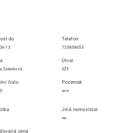
nost do
Telefon
06-13
720858655
a
Útvar
a Zelenková
SŽF
lní číslo
Pozemek
20
ano
otka
Jiná nemovitost
ne
dovaná cena