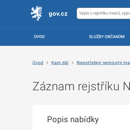
gov.cz
ÚVOD
SLUŽBY OBČANŮM
Úvod
Kam dál
Nepotřebný nemovitý ma
Záznam rejstříku
Popis nabídky