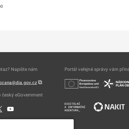
00
otaz? Napište nám
Portál veřejné správy vám přin
⧉
obcana@dia.gov.cz
e český eGovernment