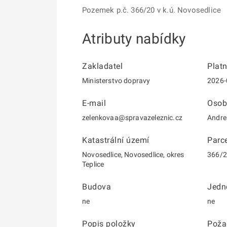
Pozemek p.č. 366/20 v k.ú. Novosedlice
Atributy nabídky
Zakladatel
Plat
Ministerstvo dopravy
2026-
E-mail
Osob
zelenkovaa@spravazeleznic.cz
Andre
Katastrální území
Parce
Novosedlice, Novosedlice, okres
366/
Teplice
Budova
Jedn
ne
ne
Popis položky
Poža