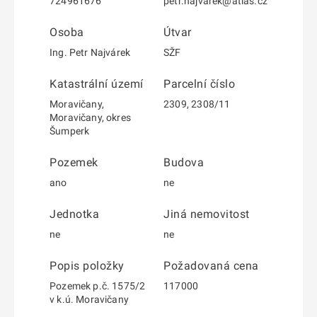
724961676
petr.najvarek@atlas.cz
Osoba
Útvar
Ing. Petr Najvárek
SŽF
Katastrální území
Parcelní číslo
Moravičany,
2309, 2308/11
Moravičany, okres
Šumperk
Pozemek
Budova
ano
ne
Jednotka
Jiná nemovitost
ne
ne
Popis položky
Požadovaná cena
Pozemek p.č. 1575/2
117000
v k.ú. Moravičany