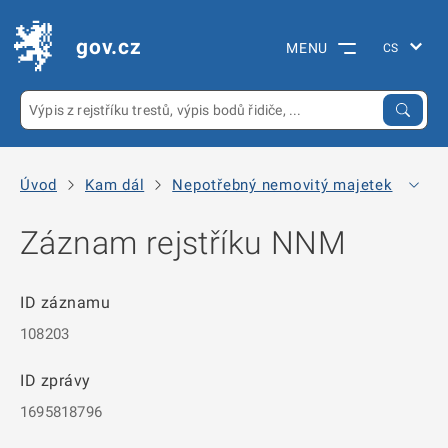
gov.cz
MENU
Úvod
Kam dál
Nepotřebný nemovitý majetek
Arc
Záznam rejstříku NNM
ID záznamu
108203
ID zprávy
1695818796