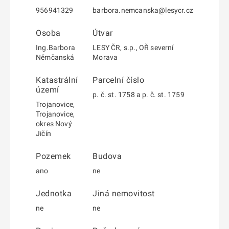
956941329
barbora.nemcanska@lesycr.cz
Osoba
Útvar
Ing.Barbora
LESY ČR, s.p., OŘ severní
Němčanská
Morava
Katastrální
Parcelní číslo
území
p. č. st. 1758 a p. č. st. 1759
Trojanovice,
Trojanovice,
okres Nový
Jičín
Pozemek
Budova
ano
ne
Jednotka
Jiná nemovitost
ne
ne