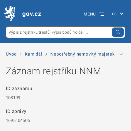
gov.cz
MENU
Úvod
Kam dál
Nepotřebný nemovitý majetek
Arc
Záznam rejstříku NNM
ID záznamu
108199
ID zprávy
1695104506