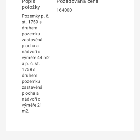
Popis
Požadovaná cena
položky
164000
Pozemky p. č.
st. 1759 s
druhem
pozemku
zastavěná
plocha a
nádvoří o
výměře 44 m2
a p. č. st.
1758 s
druhem
pozemku
zastavěná
plocha a
nádvoří o
výměře 21
m2.