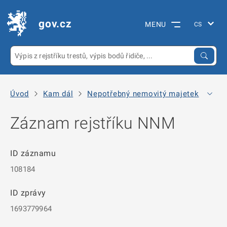
gov.cz
MENU
Úvod
Kam dál
Nepotřebný nemovitý majetek
Arc
Záznam rejstříku NNM
ID záznamu
108184
ID zprávy
1693779964