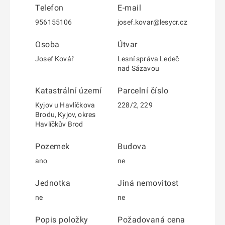
Telefon
E-mail
956155106
josef.kovar@lesycr.cz
Osoba
Útvar
Josef Kovář
Lesní správa Ledeč
nad Sázavou
Katastrální území
Parcelní číslo
Kyjov u Havlíčkova
228/2, 229
Brodu, Kyjov, okres
Havlíčkův Brod
Pozemek
Budova
ano
ne
Jednotka
Jiná nemovitost
ne
ne
Popis položky
Požadovaná cena