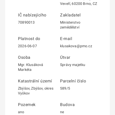
Veveří, 60200 Brno, CZ
IČ nabízejícího
Zakladatel
70890013
Ministerstvo
zemědělství
Platnost do
E-mail
2026-06-07
klusakova@pmo.cz
Osoba
Útvar
Mgr. Klusáková
Správy majetku
Markéta
Katastrální území
Parcelní číslo
Zbýšov, Zbýšov, okres
589/5
Vyškov
Pozemek
Budova
ano
ne