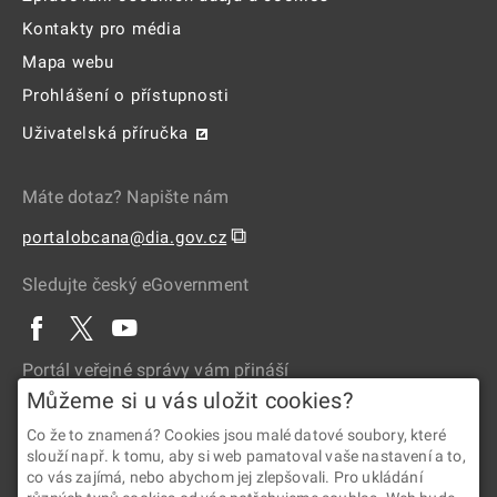
Kontakty pro média
Mapa webu
Prohlášení o přístupnosti
Uživatelská příručka
Máte dotaz? Napište nám
⧉
portalobcana@dia.gov.cz
Sledujte český eGovernment
Portál veřejné správy vám přináší
Můžeme si u vás uložit cookies?
Co že to znamená? Cookies jsou malé datové soubory, které
slouží např. k tomu, aby si web pamatoval vaše nastavení a to,
co vás zajímá, nebo abychom jej zlepšovali. Pro ukládání