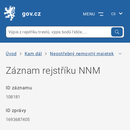
gov.cz
MENU
Úvod
Kam dál
Nepotřebný nemovitý majetek
Arc
Záznam rejstříku NNM
ID záznamu
108181
ID zprávy
1693687405