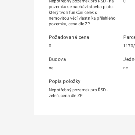
Nepotřebný pozemek pro ŘSD - na
0
pozemku se nachází stavba plotu,
který tvoří funkční celek s
nemovitou věcí vlastníka přilehlého
pozemku, cena dle ZP
Požadovaná cena
Parce
0
1170
Budova
Jedn
ne
ne
Popis položky
Nepotřebný pozemek pro ŘSD -
zeleň, cena dle ZP