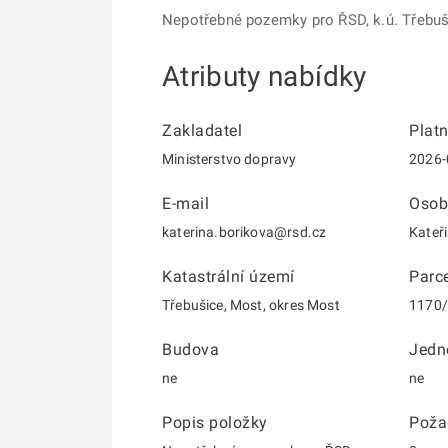
Nepotřebné pozemky pro ŘSD, k.ú. Třebuš
Atributy nabídky
Zakladatel
Plat
Ministerstvo dopravy
2026-
E-mail
Osob
katerina.borikova@rsd.cz
Kateř
Katastrální území
Parce
Třebušice, Most, okres Most
1170
Budova
Jedn
ne
ne
Popis položky
Poža