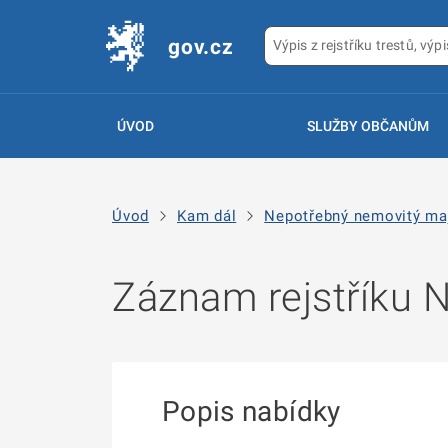
gov.cz
ÚVOD
SLUŽBY OBČANŮM
Úvod
Kam dál
Nepotřebný nemovitý ma
Záznam rejstříku
Popis nabídky