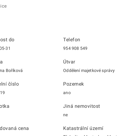
ice
nost do
Telefon
05-31
954 908 549
a
Útvar
ina Boříková
Oddělení majetkové správy
lní číslo
Pozemek
/19
ano
otka
Jiná nemovitost
ne
dovaná cena
Katastrální území