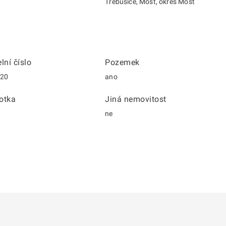
Třebušice, Most, okres Most
lní číslo
Pozemek
/20
ano
otka
Jiná nemovitost
ne