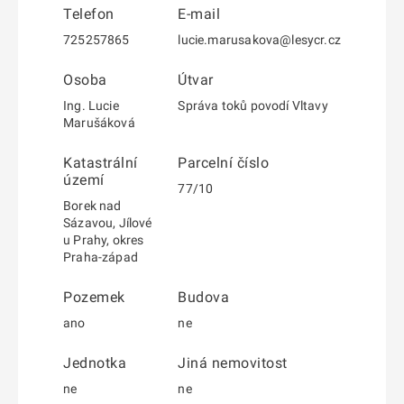
Telefon
E-mail
725257865
lucie.marusakova@lesycr.cz
Osoba
Útvar
Ing. Lucie
Správa toků povodí Vltavy
Marušáková
Katastrální
Parcelní číslo
území
77/10
Borek nad
Sázavou, Jílové
u Prahy, okres
Praha-západ
Pozemek
Budova
ano
ne
Jednotka
Jiná nemovitost
ne
ne