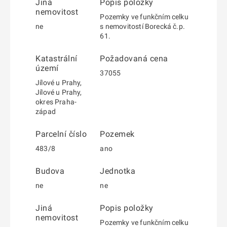
Jiná
Popis položky
nemovitost
Pozemky ve funkčním celku
ne
s nemovitostí Borecká č.p.
61.
Katastrální
Požadovaná cena
území
37055
Jílové u Prahy,
Jílové u Prahy,
okres Praha-
západ
Parcelní číslo
Pozemek
483/8
ano
Budova
Jednotka
ne
ne
Jiná
Popis položky
nemovitost
Pozemky ve funkčním celku