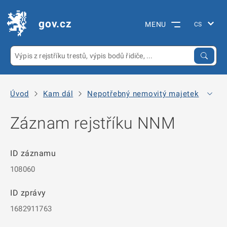
gov.cz
MENU
Úvod
Kam dál
Nepotřebný nemovitý majetek
Arc
Záznam rejstříku NNM
ID záznamu
108060
ID zprávy
1682911763