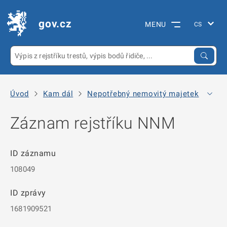
gov.cz
MENU
Úvod
Kam dál
Nepotřebný nemovitý majetek
Arc
Záznam rejstříku NNM
ID záznamu
108049
ID zprávy
1681909521