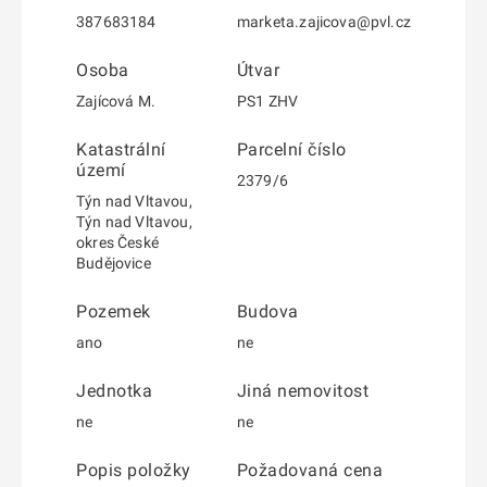
387683184
marketa.zajicova@pvl.cz
Osoba
Útvar
Zajícová M.
PS1 ZHV
Katastrální
Parcelní číslo
území
2379/6
Týn nad Vltavou,
Týn nad Vltavou,
okres České
Budějovice
Pozemek
Budova
ano
ne
Jednotka
Jiná nemovitost
ne
ne
Popis položky
Požadovaná cena