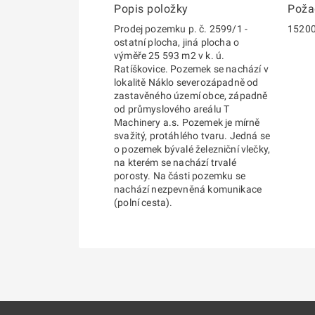
Popis položky
Poža
Prodej pozemku p. č. 2599/1 -
1520
ostatní plocha, jiná plocha o
výměře 25 593 m2 v k. ú.
Ratíškovice. Pozemek se nachází v
lokalitě Náklo severozápadně od
zastavěného území obce, západně
od průmyslového areálu T
Machinery a.s. Pozemek je mírně
svažitý, protáhlého tvaru. Jedná se
o pozemek bývalé železniční vlečky,
na kterém se nachází trvalé
porosty. Na části pozemku se
nachází nezpevněná komunikace
(polní cesta).