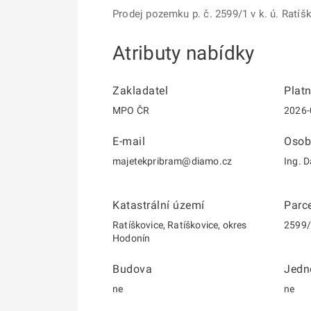
Prodej pozemku p. č. 2599/1 v k. ú. Ratíš
Atributy nabídky
Zakladatel
Plat
MPO ČR
2026-
E-mail
Osob
majetekpribram@diamo.cz
Ing. 
Katastrální území
Parce
Ratíškovice, Ratíškovice, okres
2599
Hodonín
Budova
Jedn
ne
ne