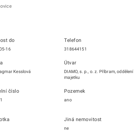
kovice
nost do
Telefon
05-16
318644151
a
Útvar
Dagmar Kesslová
DIAMO, s. p., o. z. Příbram, oddělení
majetku
lní číslo
Pozemek
/1
ano
otka
Jiná nemovitost
ne