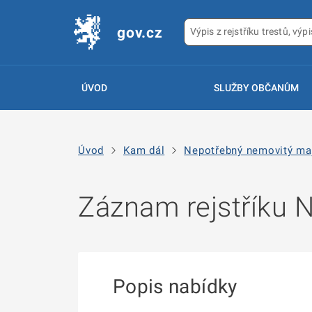
gov.cz
ÚVOD
SLUŽBY OBČANŮM
Úvod
Kam dál
Nepotřebný nemovitý ma
Záznam rejstříku
Popis nabídky