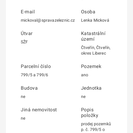
E-mail
Osoba
mickoval@spravazeleznic.cz
Lenka Micková
Útvar
Katastrální
území
SŽF
Čtveřín, Čtveřín,
okres Liberec
Parcelní číslo
Pozemek
799/5 a 799/6
ano
Budova
Jednotka
ne
ne
Jiná nemovitost
Popis
položky
ne
prodej pozemků
p. č. 799/5 o