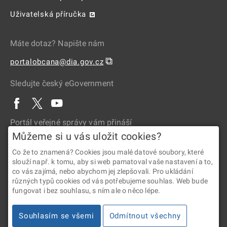
Uživatelská příručka
Máte dotaz? Napište nám
⧉
portalobcana@dia.gov.cz
Sledujte český eGovernment
Portál veřejné správy vám přináší
Můžeme si u vás uložit cookies?
Co že to znamená? Cookies jsou malé datové soubory, které
slouží např. k tomu, aby si web pamatoval vaše nastavení a to,
co vás zajímá, nebo abychom jej zlepšovali. Pro ukládání
různých typů cookies od vás potřebujeme souhlas. Web bude
fungovat i bez souhlasu, s ním ale o něco lépe.
2026 © Digitální a informační agentura • Informace jsou poskytovány
Souhlasím se všemi
Odmítnout všechny
v souladu se zákonem č. 106/1999 Sb., o svobodném přístupu
k informacím.