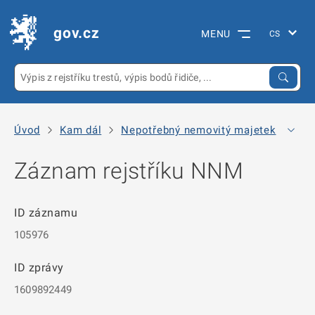
gov.cz
MENU
Úvod
Kam dál
Nepotřebný nemovitý majetek
Arc
Záznam rejstříku NNM
ID záznamu
105976
ID zprávy
1609892449