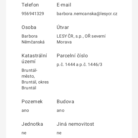
Telefon
E-mail
956941329
barbora.nemcanska@lesycr.cz
Osoba
Útvar
Barbora
LESY ČR, s.p., OŘ severní
Němčanská
Morava
Katastrální
Parcelní číslo
území
p.č. 1444 a p.č. 1446/3
Bruntál-
město,
Bruntál, okres
Bruntál
Pozemek
Budova
ano
ano
Jednotka
Jiná nemovitost
ne
ne