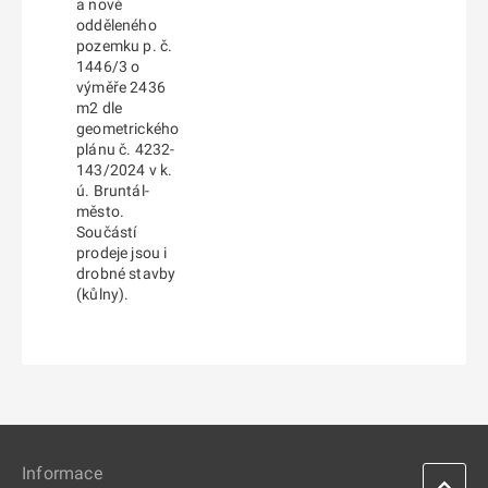
a nově
odděleného
pozemku p. č.
1446/3 o
výměře 2436
m2 dle
geometrického
plánu č. 4232-
143/2024 v k.
ú. Bruntál-
město.
Součástí
prodeje jsou i
drobné stavby
(kůlny).
Informace