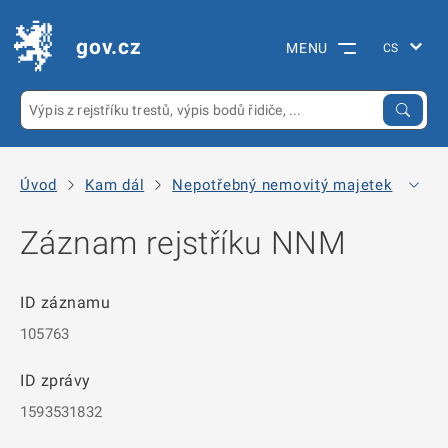
gov.cz
MENU
Úvod
Kam dál
Nepotřebný nemovitý majetek
Arc
Záznam rejstříku NNM
ID záznamu
105763
ID zprávy
1593531832