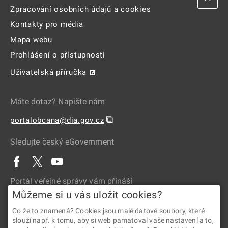
Zpracování osobních údajů a cookies
Kontakty pro média
Mapa webu
Prohlášení o přístupnosti
Uživatelská příručka
Máte dotaz? Napište nám
⧉
portalobcana@dia.gov.cz
Sledujte český eGovernment
Portál veřejné správy vám přináší
Můžeme si u vás uložit cookies?
Co že to znamená? Cookies jsou malé datové soubory, které
slouží např. k tomu, aby si web pamatoval vaše nastavení a to,