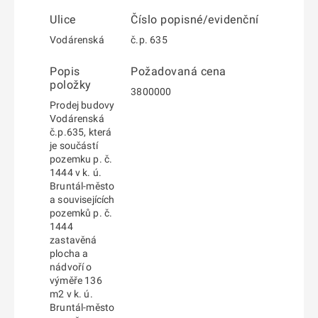
Ulice
Číslo popisné/evidenční
Vodárenská
č.p. 635
Popis
Požadovaná cena
položky
3800000
Prodej budovy
Vodárenská
č.p.635, která
je součástí
pozemku p. č.
1444 v k. ú.
Bruntál-město
a souvisejících
pozemků p. č.
1444
zastavěná
plocha a
nádvoří o
výměře 136
m2 v k. ú.
Bruntál-město