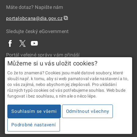
Máte dotaz? Napište nám
⧉
portalobcana@dia.gov.cz
Sledujte český eGovernment
Portál veřejné správy vám přináší
Můžeme si u vás uložit cookies?
Co že to znamená? Cookies jsou malé datové soubory, které
slouží např. k tomu, aby si web pamatoval vaše nastavení a to,
co vás zajímá, nebo abychom jej zlepšovali. Pro ukládání
různých typů cookies od vás potřebujeme souhlas. Web bude
fungovat i bez souhlasu, s ním ale o něco lépe.
2026 © Digitální a informační agentura • Informace jsou poskytovány
Souhlasím se všemi
Odmítnout všechny
v souladu se zákonem č. 106/1999 Sb., o svobodném přístupu
k informacím.
Podrobné nastavení
Verze 4.2.288