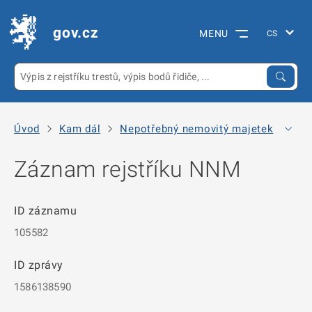
gov.cz
MENU
Úvod
Kam dál
Nepotřebný nemovitý majetek
Arc
Záznam rejstříku NNM
ID záznamu
105582
ID zprávy
1586138590