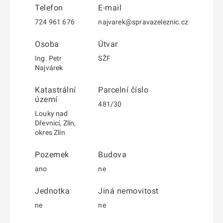
Telefon
E-mail
724 961 676
najvarek@spravazeleznic.cz
Osoba
Útvar
Ing. Petr
SŽF
Najvárek
Katastrální
Parcelní číslo
území
481/30
Louky nad
Dřevnicí, Zlín,
okres Zlín
Pozemek
Budova
ano
ne
Jednotka
Jiná nemovitost
ne
ne