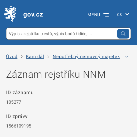
gov.cz
MENU
Úvod
Kam dál
Nepotřebný nemovitý majetek
Arc
Záznam rejstříku NNM
ID záznamu
105277
ID zprávy
1566109195