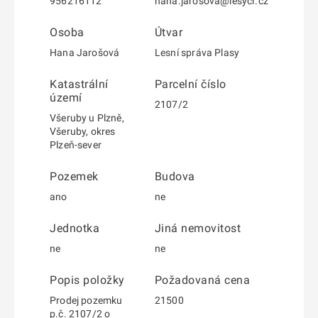
956216112
hana.jarosova@lesycr.cz
Osoba
Útvar
Hana Jarošová
Lesní správa Plasy
Katastrální
Parcelní číslo
území
2107/2
Všeruby u Plzně,
Všeruby, okres
Plzeň-sever
Pozemek
Budova
ano
ne
Jednotka
Jiná nemovitost
ne
ne
Popis položky
Požadovaná cena
Prodej pozemku
21500
p.č. 2107/2 o