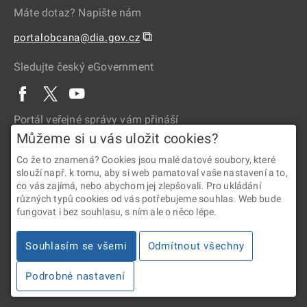
Máte dotaz? Napište nám
⧉
portalobcana@dia.gov.cz
Sledujte český eGovernment
Portál veřejné správy vám přináší
Můžeme si u vás uložit cookies?
Co že to znamená? Cookies jsou malé datové soubory, které
slouží např. k tomu, aby si web pamatoval vaše nastavení a to,
co vás zajímá, nebo abychom jej zlepšovali. Pro ukládání
různých typů cookies od vás potřebujeme souhlas. Web bude
fungovat i bez souhlasu, s ním ale o něco lépe.
2026 © Digitální a informační agentura • Informace jsou poskytovány
Souhlasím se všemi
Odmítnout všechny
v souladu se zákonem č. 106/1999 Sb., o svobodném přístupu
k informacím.
Podrobné nastavení
Verze 4.2.288