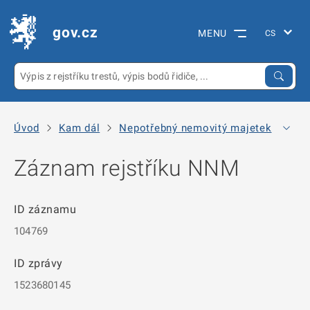
gov.cz
MENU
Úvod
Kam dál
Nepotřebný nemovitý majetek
Arc
Záznam rejstříku NNM
ID záznamu
104769
ID zprávy
1523680145