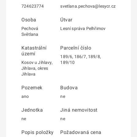
724623774
svetlana.pechova@lesycr.cz
Osoba
Útvar
Pechová
Lesní správa Pelhřimov
Světlana
Katastrální
Parcelní číslo
území
189/6, 186/7, 189/8,
Kosov u Jihlavy,
189/10
Jihlava, okres
Jihlava
Pozemek
Budova
ano
ne
Jednotka
Jiná nemovitost
ne
ne
Popis položky
Požadovaná cena