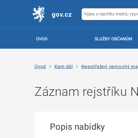
gov.cz
ÚVOD
SLUŽBY OBČANŮM
Úvod
Kam dál
Nepotřebný nemovitý ma
Záznam rejstříku
Popis nabídky