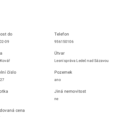
nost do
Telefon
02-09
956150106
a
Útvar
 Kovář
Lesní správa Ledeč nad Sázavou
lní číslo
Pozemek
/27
ano
otka
Jiná nemovitost
ne
dovaná cena