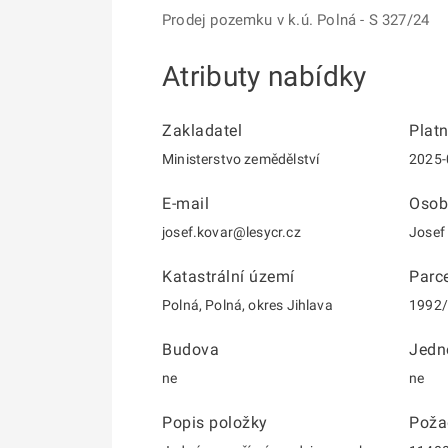
Prodej pozemku v k.ú. Polná - S 327/24
Atributy nabídky
Zakladatel
Plat
Ministerstvo zemědělství
2025-
E-mail
Osob
josef.kovar@lesycr.cz
Josef
Katastrální území
Parce
Polná, Polná, okres Jihlava
1992
Budova
Jedn
ne
ne
Popis položky
Poža