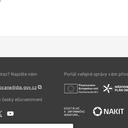
0
otaz? Napište nám
Portál veřejné správy vám přin
⧉
obcana@dia.gov.cz
e český eGovernment