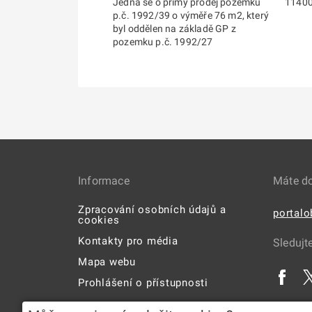
Jedná se o přímý prodej pozemku
1140
p.č. 1992/39 o výměře 76 m2, který
byl oddělen na základě GP z
pozemku p.č. 1992/27
Informace
Máte d
Zpracování osobních údajů a
portal
cookies
Kontakty pro média
Sledujt
Mapa webu
Prohlášení o přístupnosti
Uživatelská příručka