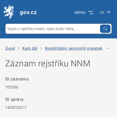
gov.cz
MENU
Úvod
Kam dál
Nepotřebný nemovitý majetek
Arc
Záznam rejstříku NNM
ID záznamu
102936
ID zprávy
1438732277