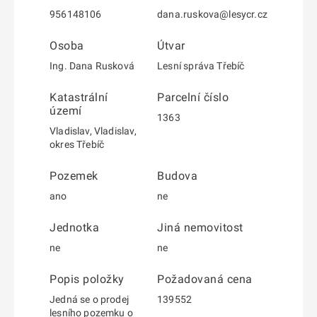
956148106
dana.ruskova@lesycr.cz
Osoba
Útvar
Ing. Dana Rusková
Lesní správa Třebíč
Katastrální
Parcelní číslo
území
1363
Vladislav, Vladislav,
okres Třebíč
Pozemek
Budova
ano
ne
Jednotka
Jiná nemovitost
ne
ne
Popis položky
Požadovaná cena
Jedná se o prodej
139552
lesního pozemku o