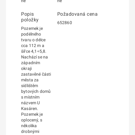
ne
ne
Popis
Požadovaná cena
položky
652860
Pozemek je
podélného
tvaru o délce
cca 112 m a
šířce 4,1÷5,8.
Nachází se na
západním
okraji
zastavěné části
města za
sídlištěm
bytových domů
s místním
názvem U
Kasáren.
Pozemek je
oplocený, s
několika
drobnými