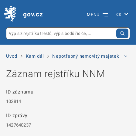
gov.cz
MENU
Úvod
Kam dál
Nepotřebný nemovitý majetek
Arc
Záznam rejstříku NNM
ID záznamu
102814
ID zprávy
1427640237