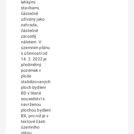
lehkými
stavbami,
částečně
užívaný jako
zahrada,
částečně
zarostlý
náletem. V
územním plánu
s účinností od
14. 2. 2022 je
předmětný
pozemek v
ploše
stabilizovaných
ploch bydlení
BD v těsné
sousedství s
navrženou
plochou bydlení
BX, pro niž je v
textové části
územního
plánu