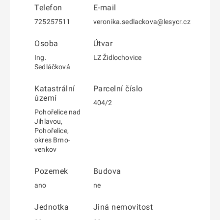
Telefon
E-mail
725257511
veronika.sedlackova@lesycr.cz
Osoba
Útvar
Ing.
LZ Židlochovice
Sedláčková
Katastrální
Parcelní číslo
území
404/2
Pohořelice nad
Jihlavou,
Pohořelice,
okres Brno-
venkov
Pozemek
Budova
ano
ne
Jednotka
Jiná nemovitost