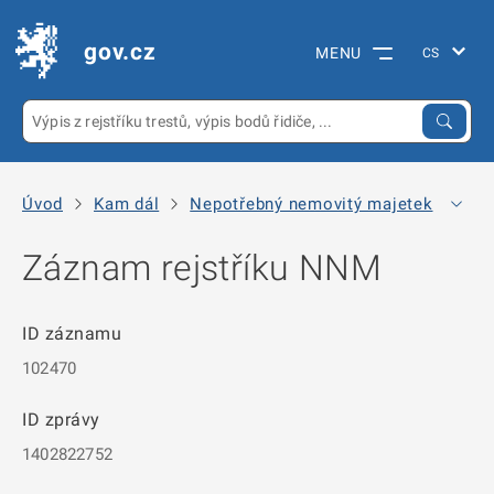
gov.cz
MENU
Úvod
Kam dál
Nepotřebný nemovitý majetek
Arc
Záznam rejstříku NNM
ID záznamu
102470
ID zprávy
1402822752