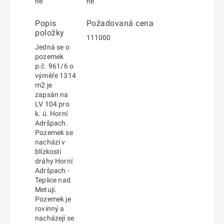
ne
ne
Popis
Požadovaná cena
položky
111000
Jedná se o
pozemek
p.č. 961/6 o
výměře 1314
m2 je
zapsán na
LV 104 pro
k. ú. Horní
Adršpach.
Pozemek se
nachází v
blízkosti
dráhy Horní
Adršpach -
Teplice nad
Metují.
Pozemek je
rovinný a
nacházejí se