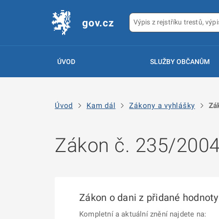
gov.cz
ÚVOD
SLUŽBY OBČANŮM
Úvod
Kam dál
Zákony a vyhlášky
Zá
Zákon č. 235/2004
Zákon o dani z přidané hodnoty
Kompletní a aktuální znění najdete na: