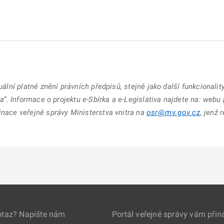
uální platné znění právních předpisů, stejně jako další funkcionalit
iva“. Informace o projektu e-Sbírka a e-Legislativa najdete na: webu
inace veřejné správy Ministerstva vnitra na
osr@mv.gov.cz
, jenž 
otaz? Napište nám
Portál veřejné správy vám přin