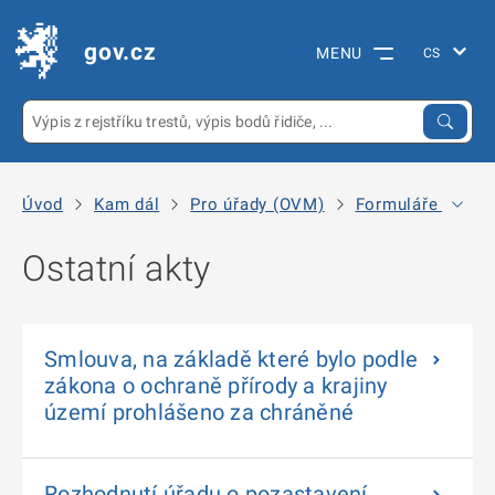
gov.cz
MENU
Úvod
Kam dál
Pro úřady (OVM)
Formuláře ke Sbí
Ostatní akty
Smlouva, na základě které bylo podle
zákona o ochraně přírody a krajiny
území prohlášeno za chráněné
Rozhodnutí úřadu o pozastavení