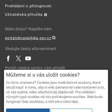
Prohlášení o přístupnosti
Uživatelská příručka
Máte dotaz? Napište nám
⧉
portalobcana@dia.gov.cz
Sledujte český eGovernment
Portál veřejné správy vám přináší
Můžeme si u vás uložit cookies?
Co že to znamená? Cookies jsou malé datové soubory, které
slouží např. k tomu, aby si web pamatoval vaše nastavení a to,
co vás zajímá, nebo abychom jej zlepšovali. Pro ukládání
různých typů cookies od vás potřebujeme souhlas. Web bude
fungovat i bez souhlasu, s ním ale o něco lépe.
2026 © Digitální a informační agentura • Informace jsou poskytovány