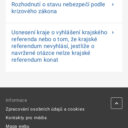
Rozhodnutí o stavu nebezpečí podle
krizového zákona
Usnesení kraje o vyhlášení krajského
referenda nebo o tom, že krajské
referendum nevyhlásí, jestliže o
navržené otázce nelze krajské
referendum konat
Informace
Zpracování osobních údajů a cookies
Kontakty pro média
Mapa webu