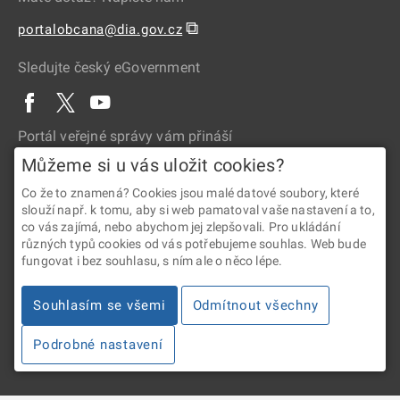
⧉
portalobcana@dia.gov.cz
Sledujte český eGovernment
Portál veřejné správy vám přináší
Můžeme si u vás uložit cookies?
Co že to znamená? Cookies jsou malé datové soubory, které
slouží např. k tomu, aby si web pamatoval vaše nastavení a to,
co vás zajímá, nebo abychom jej zlepšovali. Pro ukládání
různých typů cookies od vás potřebujeme souhlas. Web bude
fungovat i bez souhlasu, s ním ale o něco lépe.
2026 © Digitální a informační agentura • Informace jsou poskytovány
v souladu se zákonem č. 106/1999 Sb., o svobodném přístupu
Souhlasím se všemi
Odmítnout všechny
k informacím.
Podrobné nastavení
Verze 4.2.288