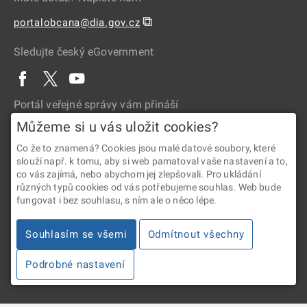
⧉
portalobcana@dia.gov.cz
Sledujte český eGovernment
Portál veřejné správy vám přináší
Můžeme si u vás uložit cookies?
Co že to znamená? Cookies jsou malé datové soubory, které
slouží např. k tomu, aby si web pamatoval vaše nastavení a to,
co vás zajímá, nebo abychom jej zlepšovali. Pro ukládání
různých typů cookies od vás potřebujeme souhlas. Web bude
fungovat i bez souhlasu, s ním ale o něco lépe.
2026 © Digitální a informační agentura • Informace jsou poskytovány
v souladu se zákonem č. 106/1999 Sb., o svobodném přístupu
Souhlasím se všemi
Odmítnout všechny
k informacím.
Podrobné nastavení
Verze 4.2.288